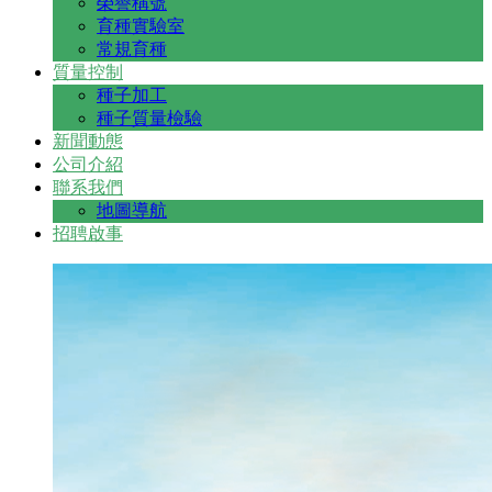
榮譽稱號
育種實驗室
常規育種
質量控制
種子加工
種子質量檢驗
新聞動態
公司介紹
聯系我們
地圖導航
招聘啟事