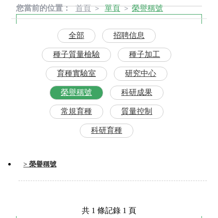
您當前的位置：
首頁
單頁
榮譽稱號
>
>
全部
招聘信息
種子質量檢驗
種子加工
育種實驗室
研究中心
榮譽稱號
科研成果
常規育種
質量控制
科研育種
> 榮譽稱號
共 1 條記錄 1 頁